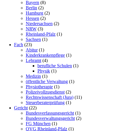
Bayern
(8)
Berlin
(2)
Hamburg
(2)
Hessen
(2)
Niedersachsen
(2)
NRW
(3)
Rheinland-Pfalz
(1)
Sachsen
(1)
Fach
(23)
Abitur
(1)
Kinderkrankenpflege
(1)
Lehramt
(4)
berufliche Schulen
(1)
Physik
(1)
Medizin
(1)
öffentliche Verwaltung
(1)
Physiotherapie
(1)
Polizeivollzugsdienst
(2)
Rechtswissenschaft (Jura)
(11)
Steuerberaterprüfung
(1)
Gericht
(22)
Bundesverfassungsgericht
(1)
Bundesverwaltungsgericht
(2)
FG München
(1)
OVG Rheinland-Pfalz
(1)