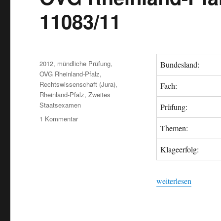
11083/11
Veröffentlicht
Kategorien
2012
,
mündliche Prüfung
,
Bundesland:
am
OVG Rheinland-Pfalz
,
Rechtswissenschaft (Jura)
,
Fach:
Rheinland-Pfalz
,
Zweites
Staatsexamen
Prüfung:
1 Kommentar
zu
Themen:
OVG
Rheinland-
Klageerfolg:
Pfalz,
03.02.2012,
10
„OVG Rheinland-Pfa
weiterlesen
A
11083/11