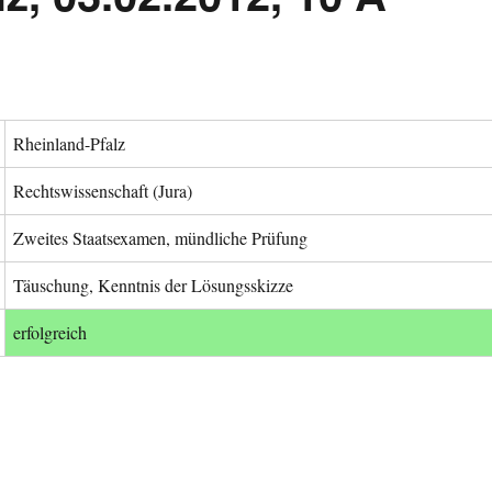
Rheinland-Pfalz
Rechtswissenschaft (Jura)
Zweites Staatsexamen, mündliche Prüfung
Täuschung, Kenntnis der Lösungsskizze
erfolgreich
lz, 03.02.2012, 10 A 11083/11“