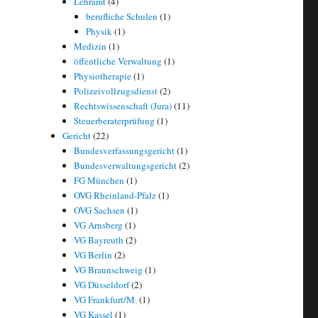
Lehramt
(4)
berufliche Schulen
(1)
Physik
(1)
Medizin
(1)
öffentliche Verwaltung
(1)
Physiotherapie
(1)
Polizeivollzugsdienst
(2)
Rechtswissenschaft (Jura)
(11)
Steuerberaterprüfung
(1)
Gericht
(22)
Bundesverfassungsgericht
(1)
Bundesverwaltungsgericht
(2)
FG München
(1)
OVG Rheinland-Pfalz
(1)
OVG Sachsen
(1)
VG Arnsberg
(1)
VG Bayreuth
(2)
VG Berlin
(2)
VG Braunschweig
(1)
VG Düsseldorf
(2)
VG Frankfurt/M.
(1)
VG Kassel
(1)