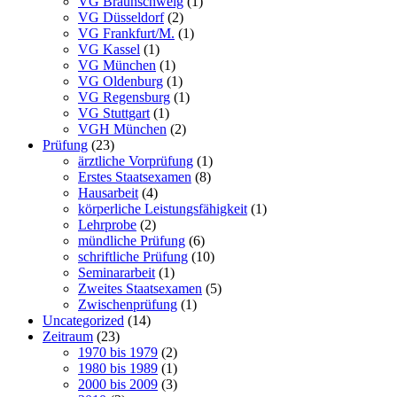
VG Braunschweig
(1)
VG Düsseldorf
(2)
VG Frankfurt/M.
(1)
VG Kassel
(1)
VG München
(1)
VG Oldenburg
(1)
VG Regensburg
(1)
VG Stuttgart
(1)
VGH München
(2)
Prüfung
(23)
ärztliche Vorprüfung
(1)
Erstes Staatsexamen
(8)
Hausarbeit
(4)
körperliche Leistungsfähigkeit
(1)
Lehrprobe
(2)
mündliche Prüfung
(6)
schriftliche Prüfung
(10)
Seminararbeit
(1)
Zweites Staatsexamen
(5)
Zwischenprüfung
(1)
Uncategorized
(14)
Zeitraum
(23)
1970 bis 1979
(2)
1980 bis 1989
(1)
2000 bis 2009
(3)