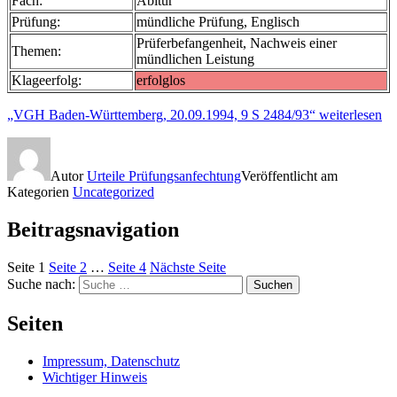
Fach:
Abitur
Prüfung:
mündliche Prüfung, Englisch
Prüferbefangenheit, Nachweis einer
Themen:
mündlichen Leistung
Klageerfolg:
erfolglos
„VGH Baden-Württemberg, 20.09.1994, 9 S 2484/93“
weiterlesen
Autor
Urteile Prüfungsanfechtung
Veröffentlicht am
Kategorien
Uncategorized
Beitragsnavigation
Seite
1
Seite
2
…
Seite
4
Nächste Seite
Suche nach:
Suchen
Seiten
Impressum, Datenschutz
Wichtiger Hinweis