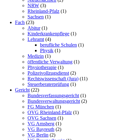
NRW
(3)
Rheinland-Pfalz
(1)
Sachsen
(1)
Fach
(23)
Abitur
(1)
Kinderkrankenpflege
(1)
Lehramt
(4)
berufliche Schulen
(1)
Physik
(1)
Medizin
(1)
öffentliche Verwaltung
(1)
Physiotherapie
(1)
Polizeivollzugsdienst
(2)
Rechtswissenschaft (Jura)
(11)
Steuerberaterprüfung
(1)
Gericht
(22)
Bundesverfassungsgericht
(1)
Bundesverwaltungsgericht
(2)
FG München
(1)
OVG Rheinland-Pfalz
(1)
OVG Sachsen
(1)
VG Arnsberg
(1)
VG Bayreuth
(2)
VG Berlin
(2)