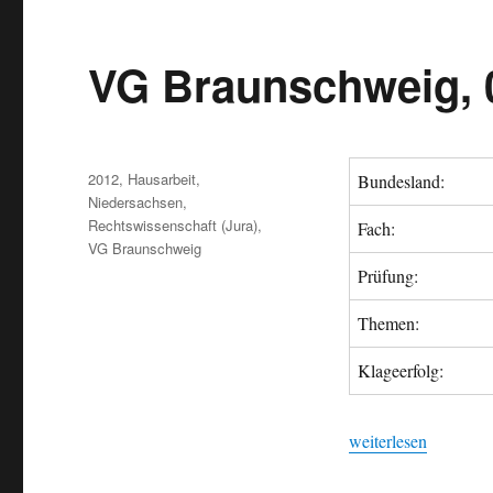
VG Braunschweig, 0
Veröffentlicht
Kategorien
2012
,
Hausarbeit
,
Bundesland:
am
Niedersachsen
,
Rechtswissenschaft (Jura)
,
Fach:
VG Braunschweig
Prüfung:
Themen:
Klageerfolg:
„VG Braunschweig, 
weiterlesen