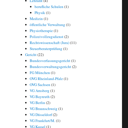
Lehramt
(4)
berufliche Schulen
(1)
Physik
(1)
Medizin
(1)
öffentliche Verwaltung
(1)
Physiotherapie
(1)
Polizeivollzugsdienst
(2)
Rechtswissenschaft (Jura)
(11)
Steuerberaterprüfung
(1)
Gericht
(22)
Bundesverfassungsgericht
(1)
Bundesverwaltungsgericht
(2)
FG München
(1)
OVG Rheinland-Pfalz
(1)
OVG Sachsen
(1)
VG Arnsberg
(1)
VG Bayreuth
(2)
VG Berlin
(2)
VG Braunschweig
(1)
VG Düsseldorf
(2)
VG Frankfurt/M.
(1)
VG Kassel
(1)