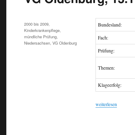
Veröffentlicht
Kategorien
2000 bis 2009
,
Bundesland:
am
Kinderkrankenpflege
,
mündliche Prüfung
,
Fach:
Niedersachsen
,
VG Oldenburg
Prüfung:
Themen:
Klageerfolg:
„VG Oldenburg, 13.
weiterlesen