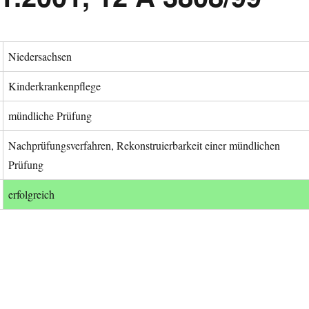
Niedersachsen
Kinderkrankenpflege
mündliche Prüfung
Nachprüfungsverfahren, Rekonstruierbarkeit einer mündlichen
Prüfung
erfolgreich
11.2001, 12 A 3808/99“