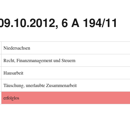
9.10.2012, 6 A 194/11
Niedersachsen
Recht, Finanzmanagement und Steuern
Hausarbeit
Täuschung, unerlaubte Zusammenarbeit
erfolglos
09.10.2012, 6 A 194/11“