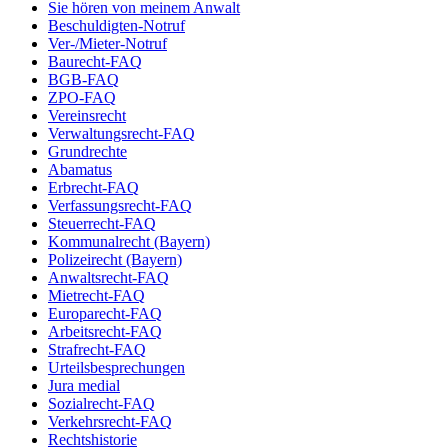
Sie hören von meinem Anwalt
Beschuldigten-Notruf
Ver-/Mieter-Notruf
Baurecht-FAQ
BGB-FAQ
ZPO-FAQ
Vereinsrecht
Verwaltungsrecht-FAQ
Grundrechte
Abamatus
Erbrecht-FAQ
Verfassungsrecht-FAQ
Steuerrecht-FAQ
Kommunalrecht (Bayern)
Polizeirecht (Bayern)
Anwaltsrecht-FAQ
Mietrecht-FAQ
Europarecht-FAQ
Arbeitsrecht-FAQ
Strafrecht-FAQ
Urteilsbesprechungen
Jura medial
Sozialrecht-FAQ
Verkehrsrecht-FAQ
Rechtshistorie