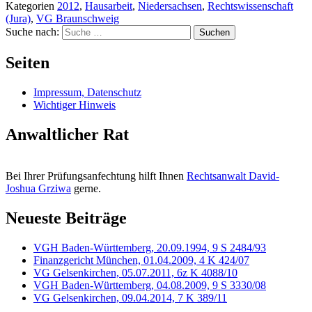
Kategorien
2012
,
Hausarbeit
,
Niedersachsen
,
Rechtswissenschaft
(Jura)
,
VG Braunschweig
Suche nach:
Suchen
Seiten
Impressum, Datenschutz
Wichtiger Hinweis
Anwaltlicher Rat
Bei Ihrer Prüfungsanfechtung hilft Ihnen
Rechtsanwalt David-
Joshua Grziwa
gerne.
Neueste Beiträge
VGH Baden-Württemberg, 20.09.1994, 9 S 2484/93
Finanzgericht München, 01.04.2009, 4 K 424/07
VG Gelsenkirchen, 05.07.2011, 6z K 4088/10
VGH Baden-Württemberg, 04.08.2009, 9 S 3330/08
VG Gelsenkirchen, 09.04.2014, 7 K 389/11