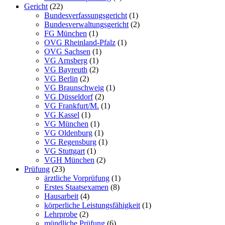
Gericht
(22)
Bundesverfassungsgericht
(1)
Bundesverwaltungsgericht
(2)
FG München
(1)
OVG Rheinland-Pfalz
(1)
OVG Sachsen
(1)
VG Arnsberg
(1)
VG Bayreuth
(2)
VG Berlin
(2)
VG Braunschweig
(1)
VG Düsseldorf
(2)
VG Frankfurt/M.
(1)
VG Kassel
(1)
VG München
(1)
VG Oldenburg
(1)
VG Regensburg
(1)
VG Stuttgart
(1)
VGH München
(2)
Prüfung
(23)
ärztliche Vorprüfung
(1)
Erstes Staatsexamen
(8)
Hausarbeit
(4)
körperliche Leistungsfähigkeit
(1)
Lehrprobe
(2)
mündliche Prüfung
(6)