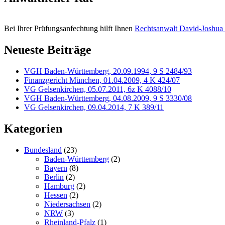
Bei Ihrer Prüfungsanfechtung hilft Ihnen
Rechtsanwalt David-Joshua
Neueste Beiträge
VGH Baden-Württemberg, 20.09.1994, 9 S 2484/93
Finanzgericht München, 01.04.2009, 4 K 424/07
VG Gelsenkirchen, 05.07.2011, 6z K 4088/10
VGH Baden-Württemberg, 04.08.2009, 9 S 3330/08
VG Gelsenkirchen, 09.04.2014, 7 K 389/11
Kategorien
Bundesland
(23)
Baden-Württemberg
(2)
Bayern
(8)
Berlin
(2)
Hamburg
(2)
Hessen
(2)
Niedersachsen
(2)
NRW
(3)
Rheinland-Pfalz
(1)