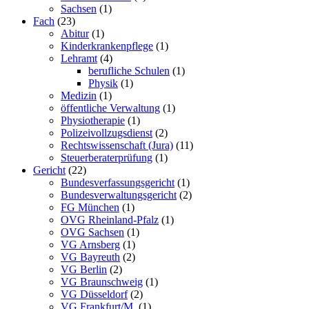
Sachsen
(1)
Fach
(23)
Abitur
(1)
Kinderkrankenpflege
(1)
Lehramt
(4)
berufliche Schulen
(1)
Physik
(1)
Medizin
(1)
öffentliche Verwaltung
(1)
Physiotherapie
(1)
Polizeivollzugsdienst
(2)
Rechtswissenschaft (Jura)
(11)
Steuerberaterprüfung
(1)
Gericht
(22)
Bundesverfassungsgericht
(1)
Bundesverwaltungsgericht
(2)
FG München
(1)
OVG Rheinland-Pfalz
(1)
OVG Sachsen
(1)
VG Arnsberg
(1)
VG Bayreuth
(2)
VG Berlin
(2)
VG Braunschweig
(1)
VG Düsseldorf
(2)
VG Frankfurt/M.
(1)