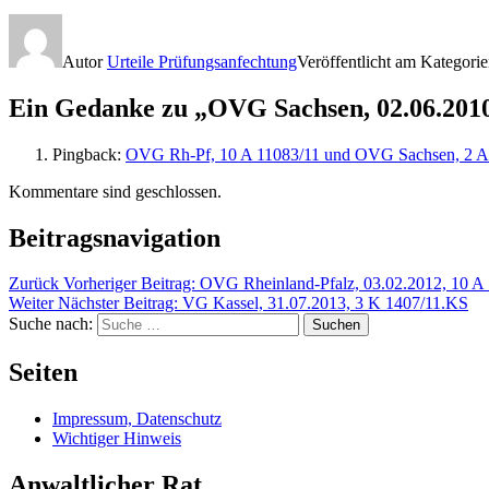
Autor
Urteile Prüfungsanfechtung
Veröffentlicht am
Kategori
Ein Gedanke zu „OVG Sachsen, 02.06.2010
Pingback:
OVG Rh-Pf, 10 A 11083/11 und OVG Sachsen, 2 A 1
Kommentare sind geschlossen.
Beitragsnavigation
Zurück
Vorheriger Beitrag:
OVG Rheinland-Pfalz, 03.02.2012, 10 A
Weiter
Nächster Beitrag:
VG Kassel, 31.07.2013, 3 K 1407/11.KS
Suche nach:
Suchen
Seiten
Impressum, Datenschutz
Wichtiger Hinweis
Anwaltlicher Rat